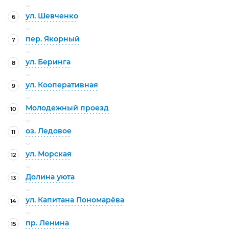
ул. Шевченко
6
пер. Якорный
7
ул. Беринга
8
ул. Кооперативная
9
Молодежный проезд
10
оз. Ледовое
11
ул. Морская
12
Долина уюта
13
ул. Капитана Пономарёва
14
пр. Ленина
15