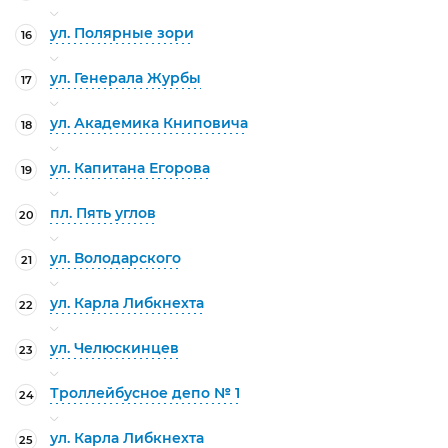
ул. Полярные зори
16
ул. Генерала Журбы
17
ул. Академика Книповича
18
ул. Капитана Егорова
19
пл. Пять углов
20
ул. Володарского
21
ул. Карла Либкнехта
22
ул. Челюскинцев
23
Троллейбусное депо № 1
24
ул. Карла Либкнехта
25