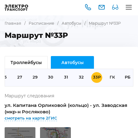
ЭЛЕКТРО
ТРАНСПОРТ
Главная
/
Расписание
/
Автобусы
/
Маршрут №33Р
Маршрут №33Р
Троллейбусы
Автобусы
25
27
29
30
31
32
33Р
ГК
РБ
Маршрут следования
ул. Капитана Орликовой (кольцо) - ул. Заводская
(мкр-н Росляково)
смотреть на карте 2ГИС