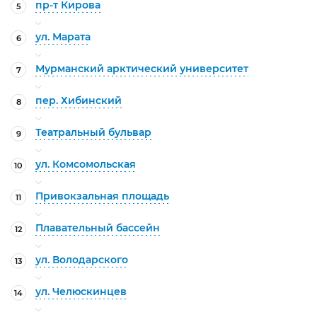
пр-т Кирова
5
ул. Марата
6
Мурманский арктический университет
7
пер. Хибинский
8
Театральный бульвар
9
ул. Комсомольская
10
Привокзальная площадь
11
Плавательный бассейн
12
ул. Володарского
13
ул. Челюскинцев
14