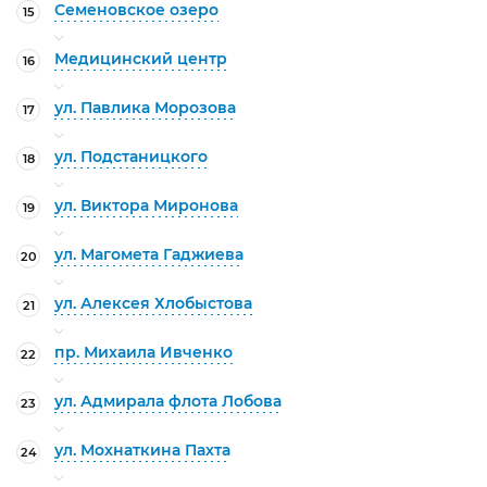
Семеновское озеро
15
Медицинский центр
16
ул. Павлика Морозова
17
ул. Подстаницкого
18
ул. Виктора Миронова
19
ул. Магомета Гаджиева
20
ул. Алексея Хлобыстова
21
пр. Михаила Ивченко
22
ул. Адмирала флота Лобова
23
ул. Мохнаткина Пахта
24