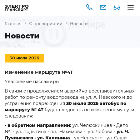
ЭЛЕКТРО
ТРАНСПОРТ
Главная
/
О предприятии
/
Новости
Новости
30 июля 2026
Изменение маршрута №4Т
Уважаемые пассажиры!
В связи с продолжением аварийно-восстановительных
работ по ремонту водопровода на ул. А. Невского и до
устранения повреждения
30 июля 2026 автобус
по
маршруту
№ 4Т
будет следовать по измененному пути
следования:
- в обратном направлении:
ул. Челюскинцев - Депо
№1 - ул. Лодыгина - пл. Нахимова - ул. Лобова -
ул. Ч.
Лучинского - ул. Калинина
- ул.Невского - ул. Саши