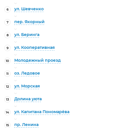
ул. Шевченко
6
пер. Якорный
7
ул. Беринга
8
ул. Кооперативная
9
Молодежный проезд
10
оз. Ледовое
11
ул. Морская
12
Долина уюта
13
ул. Капитана Пономарёва
14
пр. Ленина
15