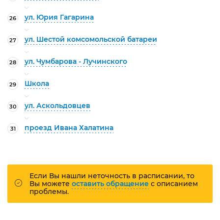
ул. Юрия Гагарина
26
ул. Шестой комсомольской батареи
27
ул. Чумбарова - Лучинского
28
Школа
29
ул. Аскольдовцев
30
проезд Ивана Халатина
31
Если Вы нашли неточность в расписании, то
Вы можете
оставить обращение
с описанием
проблемы.