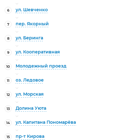
ул. Шевченко
6
пер. Якорный
7
ул. Беринга
8
ул. Кооперативная
9
Молодежный проезд
10
оз. Ледовое
11
ул. Морская
12
Долина Уюта
13
ул. Капитана Пономарёва
14
пр-т Кирова
15