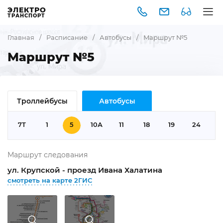
ЭЛЕКТРО
ТРАНСПОРТ
Главная
/
Расписание
/
Автобусы
/
Маршрут №5
Маршрут №5
Троллейбусы
Автобусы
Т
7Т
1
5
10А
11
18
19
24
2
Маршрут следования
ул. Крупской - проезд Ивана Халатина
смотреть на карте 2ГИС