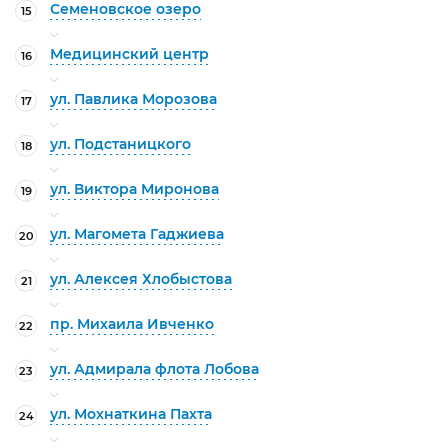
Семеновское озеро
15
Медицинский центр
16
ул. Павлика Морозова
17
ул. Подстаницкого
18
ул. Виктора Миронова
19
ул. Магомета Гаджиева
20
ул. Алексея Хлобыстова
21
пр. Михаила Ивченко
22
ул. Адмирала флота Лобова
23
ул. Мохнаткина Пахта
24