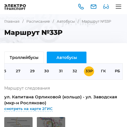
ЭЛЕКТРО
ТРАНСПОРТ
Главная
/
Расписание
/
Автобусы
/
Маршрут №33Р
Маршрут №33Р
Троллейбусы
Автобусы
25
27
29
30
31
32
33Р
ГК
РБ
Маршрут следования
ул. Капитана Орликовой (кольцо) - ул. Заводская
(мкр-н Росляково)
смотреть на карте 2ГИС