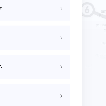
г.
.
.