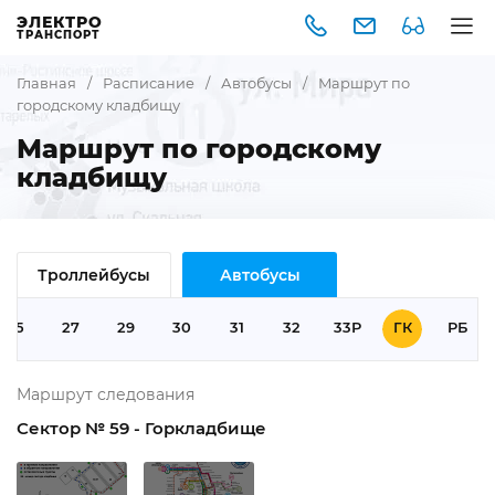
ЭЛЕКТРО
ТРАНСПОРТ
Главная
/
Расписание
/
Автобусы
/
Маршрут по
городскому кладбищу
Маршрут по городскому
кладбищу
Троллейбусы
Автобусы
25
27
29
30
31
32
33Р
ГК
РБ
Маршрут следования
Сектор № 59 - Горкладбище