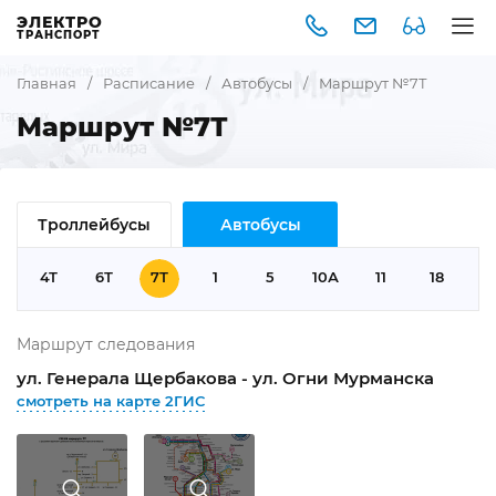
ЭЛЕКТРО
ТРАНСПОРТ
Главная
/
Расписание
/
Автобусы
/
Маршрут №7Т
Маршрут №7Т
Троллейбусы
Автобусы
Т
4Т
6Т
7Т
1
5
10А
11
18
1
Маршрут следования
ул. Генерала Щербакова - ул. Огни Мурманска
смотреть на карте 2ГИС