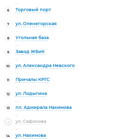
Торговый порт
6
ул. Оленегорская
7
Угольная база
8
Завод ЖБиК
9
ул. Александра Невского
10
Причалы КРГС
11
ул. Лодыгина
12
пл. Адмирала Нахимова
13
ул. Сафонова
+
ул. Нахимова
14