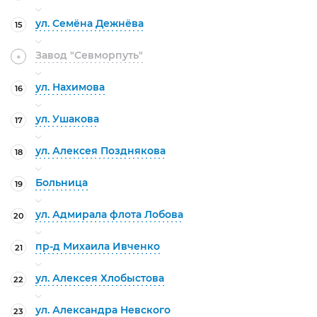
ул. Семёна Дежнёва
15
Завод "Севморпуть"
+
ул. Нахимова
16
ул. Ушакова
17
ул. Алексея Позднякова
18
Больница
19
ул. Адмирала флота Лобова
20
пр-д Михаила Ивченко
21
ул. Алексея Хлобыстова
22
ул. Александра Невского
23