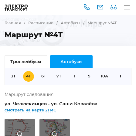
ЭЛЕКТРО
ТРАНСПОРТ
Главная
/
Расписание
/
Автобусы
/
Маршрут №4Т
Маршрут №4Т
Троллейбусы
Автобусы
3Т
4Т
6Т
7Т
1
5
10А
11
1
Маршрут следования
ул. Челюскинцев - ул. Саши Ковалёва
смотреть на карте 2ГИС