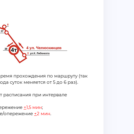
время прохождения по маршруту (так
да суток меняется от 5 до 6 раз).
т расписания при интервале
пережение
+
1,5 мин
;
ие/опережение
+
2
мин
.