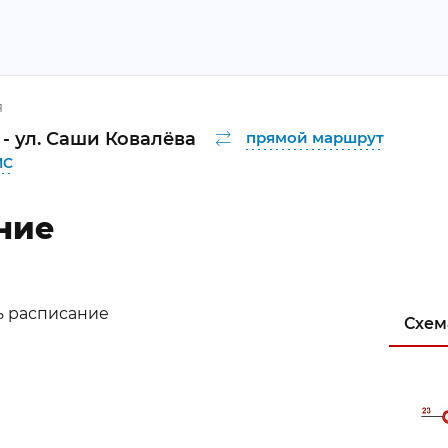
я
- ул. Саши Ковалёва
прямой маршрут
ИС
ние
ь расписание
Схем