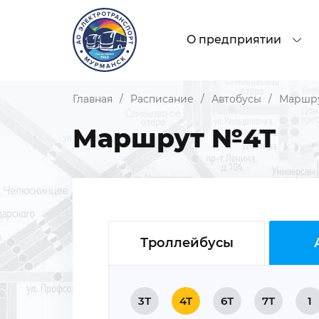
О предприятии
Главная
/
Расписание
/
Автобусы
/
Маршр
Маршрут №4Т
Троллейбусы
3Т
4Т
6Т
7Т
1