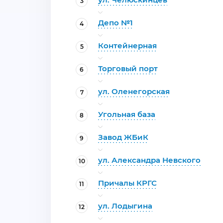
3
Депо №1
4
Контейнерная
5
Торговый порт
6
ул. Оленегорская
7
Угольная база
8
Завод ЖБиК
9
ул. Александра Невского
10
Причалы КРГС
11
ул. Лодыгина
12