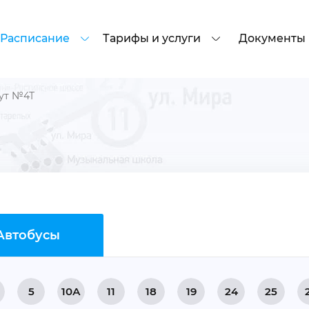
Расписание
Тарифы и услуги
Документы
ут №4Т
Автобусы
5
10А
11
18
19
24
25