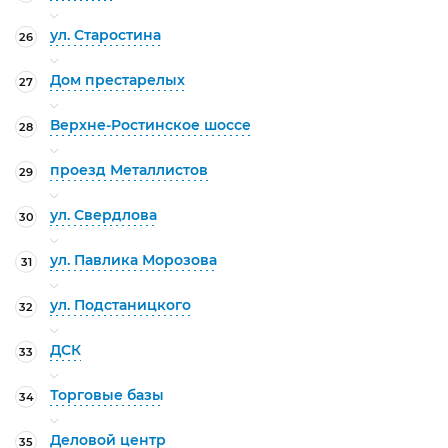
ул. Старостина
26
Дом престарелых
27
Верхне-Ростинское шоссе
28
проезд Металлистов
29
ул. Свердлова
30
ул. Павлика Морозова
31
ул. Подстаницкого
32
ДСК
33
Торговые базы
34
Деловой центр
35