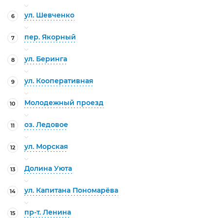
ул. Шевченко
6
пер. Якорный
7
ул. Беринга
8
ул. Кооперативная
9
Молодежный проезд
10
оз. Ледовое
11
ул. Морская
12
Долина Уюта
13
ул. Капитана Пономарёва
14
пр-т. Ленина
15