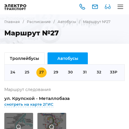
ЭЛЕКТРО
ТРАНСПОРТ
Главная
/
Расписание
/
Автобусы
/
Маршрут №27
Маршрут №27
Троллейбусы
Автобусы
9
24
25
27
29
30
31
32
33Р
Г
Маршрут следования
ул. Крупской - Металлобаза
смотреть на карте 2ГИС