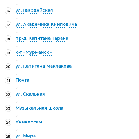
ул. Гвардейская
16
ул. Академика Книповича
17
пр-д. Капитана Тарана
18
к-т «Мурманск»
19
ул. Капитана Маклакова
20
Почта
21
ул. Скальная
22
Музыкальная школа
23
Универсам
24
ул. Мира
25